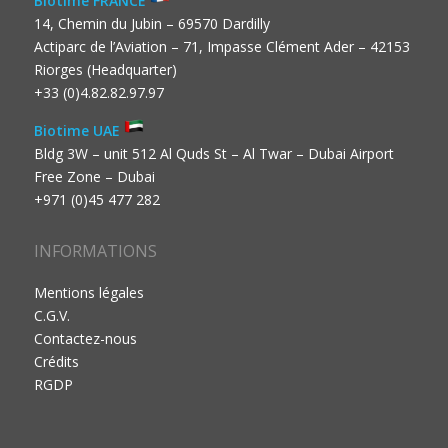
Biotime FRANCE
14, Chemin du Jubin – 69570 Dardilly
Actiparc de l’Aviation – 71, Impasse Clément Ader – 42153
Riorges (Headquarter)
+33 (0)4.82.82.97.97
Biotime UAE
Bldg 3W – unit 512 Al Quds St – Al Twar – Dubai Airport
Free Zone – Dubai
+971 (0)45 477 282
INFORMATIONS
Mentions légales
C.G.V.
Contactez-nous
Crédits
RGDP