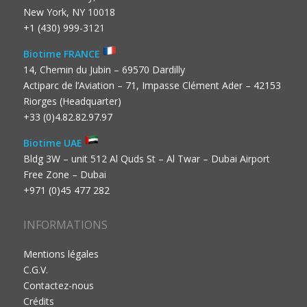
New York, NY 10018
+1 (430) 999-3121
Biotime FRANCE
14, Chemin du Jubin – 69570 Dardilly
Actiparc de l’Aviation – 71, Impasse Clément Ader – 42153
Riorges (Headquarter)
+33 (0)4.82.82.97.97
Biotime UAE
Bldg 3W – unit 512 Al Quds St – Al Twar – Dubai Airport
Free Zone – Dubai
+971 (0)45 477 282
INFORMATIONS
Mentions légales
C.G.V.
Contactez-nous
Crédits