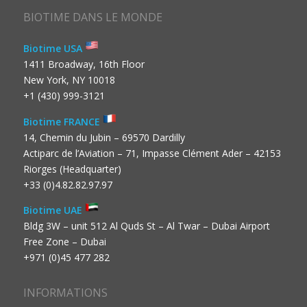
BIOTIME DANS LE MONDE
Biotime USA
1411 Broadway, 16th Floor
New York, NY 10018
+1 (430) 999-3121
Biotime FRANCE
14, Chemin du Jubin – 69570 Dardilly
Actiparc de l’Aviation – 71, Impasse Clément Ader – 42153
Riorges (Headquarter)
+33 (0)4.82.82.97.97
Biotime UAE
Bldg 3W – unit 512 Al Quds St – Al Twar – Dubai Airport
Free Zone – Dubai
+971 (0)45 477 282
INFORMATIONS