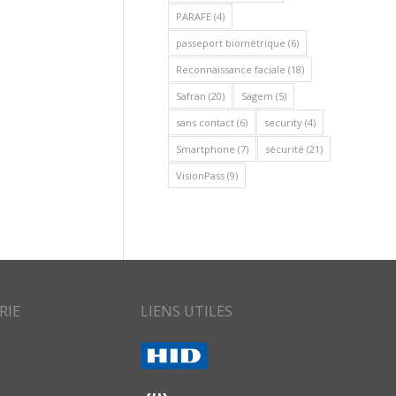
PARAFE
(4)
passeport biométrique
(6)
Reconnaissance faciale
(18)
Safran
(20)
Sagem
(5)
sans contact
(6)
security
(4)
Smartphone
(7)
sécurité
(21)
VisionPass
(9)
RIE
LIENS UTILES