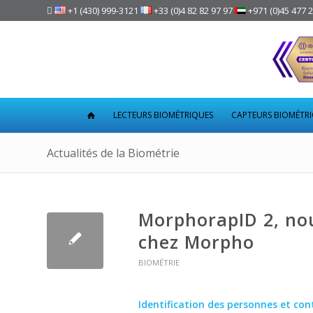

+1 (430) 999-3121
+33 (0)4 82 82 97 97
+971 (0)45 477 
LECTEURS BIOMÉTRIQUES
CAPTEURS BIOMÉTR
Actualités de la Biométrie
MorphorapID 2, nou
chez Morpho
BIOMÉTRIE
Identification des personnes et con