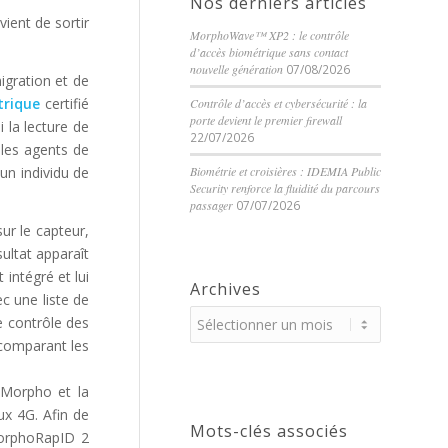
Nos derniers articles
vient de sortir
MorphoWave™ XP2 : le contrôle
d’accès biométrique sans contact
nouvelle génération
07/08/2026
migration et de
trique
certifié
Contrôle d’accès et cybersécurité : la
porte devient le premier firewall
 la lecture de
22/07/2026
les agents de
 un individu de
Biométrie et croisières : IDEMIA Public
Security renforce la fluidité du parcours
passager
07/07/2026
ur le capteur,
ultat apparaît
 intégré et lui
Archives
c une liste de
e contrôle des
 comparant les
e Morpho et la
aux 4G. Afin de
Mots-clés associés
MorphoRapID 2