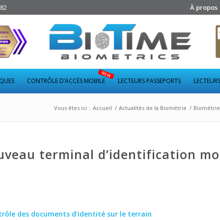
282
À propos
IQUES
CONTRÔLE D’ACCÈS MOBILE
LECTEURS PASSEPORTS
LECTEURS
Vous êtes ici :
Accueil
/
Actualités de la Biométrie
/
Biométrie
veau terminal d’identification mo
trôle des documents d’identité sur le terrain