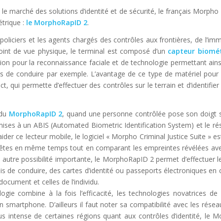
le marché des solutions d’identité et de sécurité, le français Morpho 
étrique :
le MorphoRapID 2
.
 policiers et les agents chargés des contrôles aux frontières, de l’im
point de vue physique, le terminal est composé d’un
capteur biomé
ion pour la reconnaissance faciale et de technologie permettant ainsi
 de conduire par exemple. L’avantage de ce type de matériel pour 
, qui permette d’effectuer des contrôles sur le terrain et d’identifier
 du
MorphoRapID 2
, quand une personne contrôlée pose son doigt s
ses à un ABIS (Automated Biometric Identification System) et le rés
ider ce lecteur mobile, le logiciel « Morpho Criminal Justice Suite » est
quêtes en même temps tout en comparant les empreintes révélées ave
autre possibilité importante, le MorphoRapID 2 permet d’effectuer l
rmis de conduire, des cartes d’identité ou passeports électroniques en
ocument et celles de l’individu.
ogie combine à la fois l’efficacité, les technologies novatrices d
 un smartphone. D’ailleurs il faut noter sa compatibilité avec les rése
 intense de certaines régions quant aux contrôles d’identité, le 