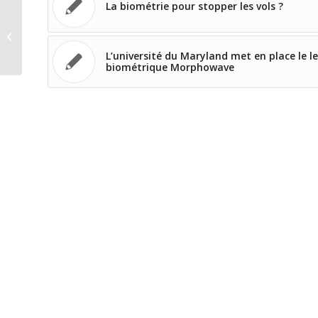
La biométrie pour stopper les vols ?
Amérique latine: les technologies
biométriques Morpho contribuent à
la sécurite...
L’université du Maryland met en place le l
biométrique Morphowave