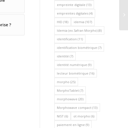
ôle
empreinte digitale
(13)
Eg
empreintes digitales
(4)
de
HID
(18)
idemia
(107)
rise ?
Idemia (ex.Safran Morpho)
(8)
identification
(11)
identification biométrique
(7)
identité
(7)
identité numérique
(9)
lecteur biométrique
(16)
morpho
(25)
MorphoTablet
(7)
morphowave
(20)
Morphowave compact
(13)
NIST
(6)
ot morpho
(6)
paiement en ligne
(9)