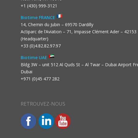
+1 (430) 999-3121
Biotime FRANCE
14, Chemin du Jubin – 69570 Dardilly
Actiparc de l’Aviation – 71, Impasse Clément Ader – 42153
(Headquarter)
+33 (0)4.82.82.97.97
Biotime UAE
Bldg 3W – unit 512 Al Quds St – Al Twar – Dubai Airport F
Dubai
+971 (0)45 477 282
RETROUVEZ-NOUS