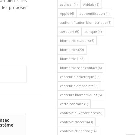
ou bien si les
aadhaar
(4)
Akidaia
(5)
r les proposer
Apple
(6)
authentification
(4)
authentification biométrique
(6)
aéroport
(9)
banque
(4)
biometric readers
(5)
biometrics
(20)
biométrie
(148)
biométrie sans contact
(6)
capteur biométrique
(18)
capteur d'empreinte
(5)
capteurs biométriques
(5)
carte bancaire
(5)
contrôle aux frontières
(9)
entec
contrôle d'accès
(43)
ystème
contrôle d'identité
(14)