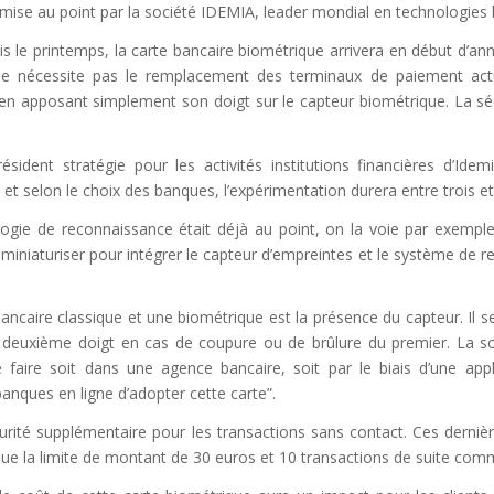
 mise au point par la société IDEMIA, leader mondial en technologies
s le printemps, la carte bancaire biométrique arrivera en début d’an
ne nécessite pas le remplacement des terminaux de paiement actu
en apposant simplement son doigt sur le capteur biométrique. La sé
ésident stratégie pour les activités institutions financières d’Idemi
, et selon le choix des banques, l’expérimentation durera entre trois et
logie de reconnaissance était déjà au point, on la voie par exempl
miniaturiser pour intégrer le capteur d’empreintes et le système de 
ancaire classique et une biométrique est la présence du capteur. Il 
’un deuxième doigt en cas de coupure ou de brûlure du premier. La 
 faire soit dans une agence bancaire, soit par le biais d’une appl
nques en ligne d’adopter cette carte”.
urité supplémentaire pour les transactions sans contact. Ces derniè
ue la limite de montant de 30 euros et 10 transactions de suite com