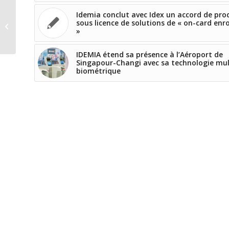
Idemia conclut avec Idex un accord de pro
Air France reçoit un Award à Las
sous licence de solutions de « on-card enr
Vegas pour sa carte
»
d’embarquement bio...
IDEMIA étend sa présence à l’Aéroport de
Singapour-Changi avec sa technologie mul
biométrique