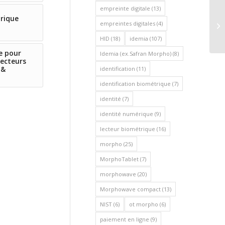
empreinte digitale
(13)
trique
No
empreintes digitales
(4)
CB
HID
(18)
idemia
(107)
e pour
Idemia (ex.Safran Morpho)
(8)
lecteurs
 &
identification
(11)
identification biométrique
(7)
identité
(7)
identité numérique
(9)
lecteur biométrique
(16)
morpho
(25)
MorphoTablet
(7)
morphowave
(20)
Morphowave compact
(13)
NIST
(6)
ot morpho
(6)
paiement en ligne
(9)