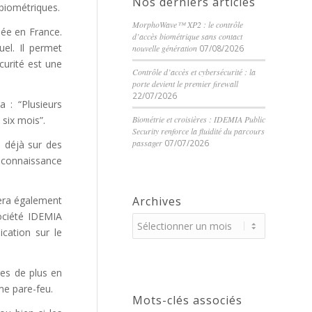
Nos derniers articles
 biométriques.
MorphoWave™ XP2 : le contrôle
née en France.
d’accès biométrique sans contact
el. Il permet
nouvelle génération
07/08/2026
curité est une
Contrôle d’accès et cybersécurité : la
porte devient le premier firewall
22/07/2026
a : “Plusieurs
 six mois”.
Biométrie et croisières : IDEMIA Public
Security renforce la fluidité du parcours
passager
07/07/2026
e déjà sur des
reconnaissance
Archives
sera également
société IDEMIA
ication sur le
res de plus en
me pare-feu.
Mots-clés associés