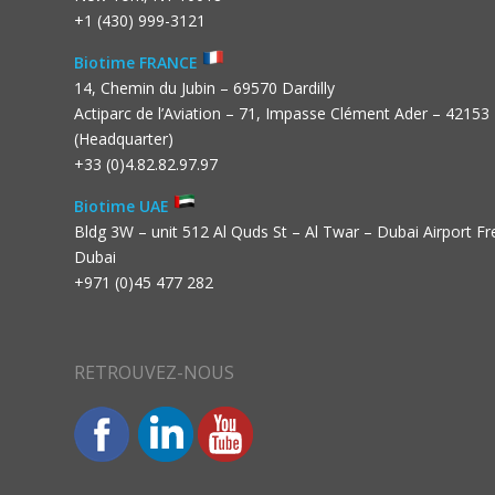
+1 (430) 999-3121
Biotime FRANCE
14, Chemin du Jubin – 69570 Dardilly
Actiparc de l’Aviation – 71, Impasse Clément Ader – 42153
(Headquarter)
+33 (0)4.82.82.97.97
Biotime UAE
Bldg 3W – unit 512 Al Quds St – Al Twar – Dubai Airport F
Dubai
+971 (0)45 477 282
RETROUVEZ-NOUS