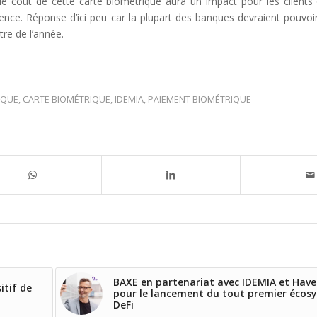
 le coût de cette carte biométrique aura un impact pour les clients 
ence. Réponse d’ici peu car la plupart des banques devraient pouvoi
tre de l’année.
IQUE
,
CARTE BIOMÉTRIQUE
,
IDEMIA
,
PAIEMENT BIOMÉTRIQUE
BAXE en partenariat avec IDEMIA et Hav
itif de
pour le lancement du tout premier écos
DeFi