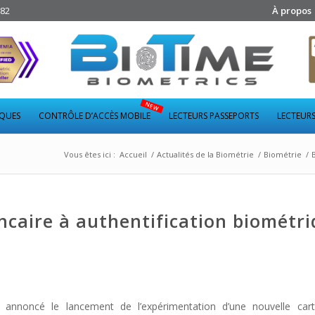
282
À propos
IQUES
CONTRÔLE D’ACCÈS MOBILE
LECTEURS PASSEPORTS
LECTEURS
Vous êtes ici :
Accueil
/
Actualités de la Biométrie
/
Biométrie
/
ancaire à authentification biométr
annoncé le lancement de l’expérimentation d’une nouvelle cart