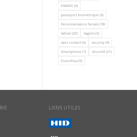
PARAFE
(4)
passeport biométrique
(6)
Reconnaissance faciale
(18)
Safran
(20)
Sagem
(5)
sans contact
(6)
security
(4)
Smartphone
(7)
sécurité
(21)
VisionPass
(9)
RIE
LIENS UTILES