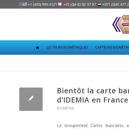

+1 (430) 999-3121
+33 (0)4 82 82 97 97
+971 (0)45 477 
LECTEURS BIOMÉTRIQUES
CAPTEURS BIOMÉTR
Bientôt la carte b
d’IDEMIA en France
BIOMÉTRIE
Le Groupement Cartes Bancaires a 