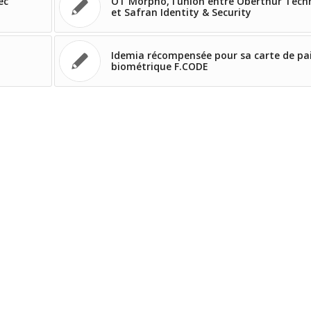
ec
OT Morpho, l’union entre Oberthur Tech
et Safran Identity & Security
Idemia récompensée pour sa carte de p
biométrique F.CODE