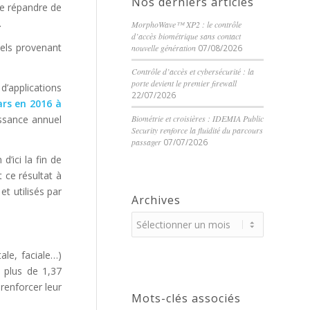
Nos derniers articles
e répandre de
.
MorphoWave™ XP2 : le contrôle
d’accès biométrique sans contact
nuels provenant
nouvelle génération
07/08/2026
Contrôle d’accès et cybersécurité : la
porte devient le premier firewall
d’applications
22/07/2026
ars en 2016 à
ssance annuel
Biométrie et croisières : IDEMIA Public
Security renforce la fluidité du parcours
passager
07/07/2026
d’ici la fin de
 ce résultat à
t utilisés par
Archives
ale, faciale…)
t plus de 1,37
renforcer leur
Mots-clés associés