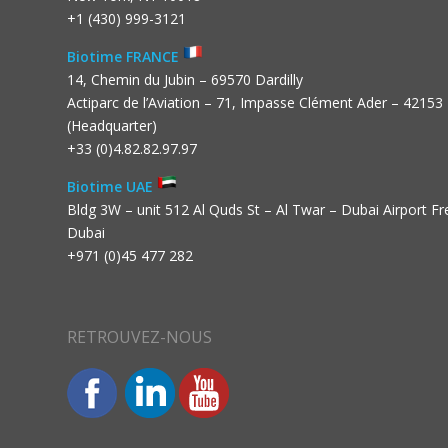
+1 (430) 999-3121
Biotime FRANCE
14, Chemin du Jubin – 69570 Dardilly
Actiparc de l’Aviation – 71, Impasse Clément Ader – 42153
(Headquarter)
+33 (0)4.82.82.97.97
Biotime UAE
Bldg 3W – unit 512 Al Quds St – Al Twar – Dubai Airport F
Dubai
+971 (0)45 477 282
RETROUVEZ-NOUS