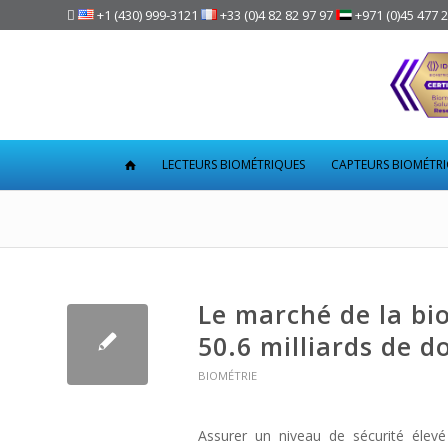

+1 (430) 999-3121
+33 (0)4 82 82 97 97
+971 (0)45 477 
LECTEURS BIOMÉTRIQUES
CAPTEURS BIOMÉTR
Le marché de la bi
50.6 milliards de d
BIOMÉTRIE
Assurer un niveau de sécurité élevé t