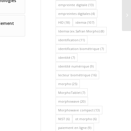
nologies
empreinte digitale
(13)
OT
empreintes digitales
(4)
de
HID
(18)
idemia
(107)
aiement
Idemia (ex.Safran Morpho)
(8)
identification
(11)
identification biométrique
(7)
identité
(7)
identité numérique
(9)
lecteur biométrique
(16)
morpho
(25)
MorphoTablet
(7)
morphowave
(20)
Morphowave compact
(13)
NIST
(6)
ot morpho
(6)
paiement en ligne
(9)