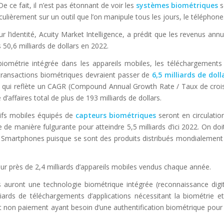
 De ce fait, il n’est pas étonnant de voir les
systèmes biométriques
s
culièrement sur un outil que l’on manipule tous les jours, le téléphone
sur l’identité, Acuity Market Intelligence, a prédit que les revenus an
50,6 milliards de dollars en 2022.
iométrie intégrée dans les appareils mobiles, les téléchargements 
s transactions biométriques devraient passer de
6,5 milliards de doll
e qui reflète un CAGR (Compound Annual Growth Rate / Taux de croi
’affaires total de plus de 193 milliards de dollars.
itifs mobiles équipés de
capteurs biométriques
seront en circulation 
de manière fulgurante pour atteindre 5,5 milliards d’ici 2022. On doit
s Smartphones puisque se sont des produits distribués mondialement e
sur près de 2,4 milliards d’appareils mobiles vendus chaque année.
 auront une technologie biométrique intégrée (reconnaissance digit
iards de téléchargements d’applications nécessitant la biométrie e
et non paiement ayant besoin d’une authentification biométrique pour 