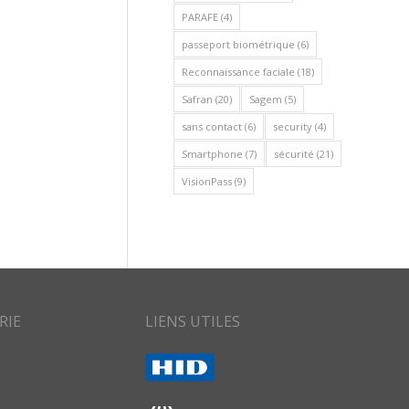
PARAFE
(4)
passeport biométrique
(6)
Reconnaissance faciale
(18)
Safran
(20)
Sagem
(5)
sans contact
(6)
security
(4)
Smartphone
(7)
sécurité
(21)
VisionPass
(9)
RIE
LIENS UTILES