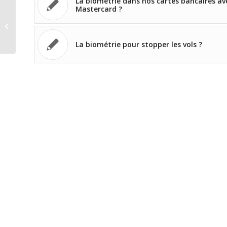
La biométrie dans nos cartes bancaires av
Mastercard ?
Morphotop Slim, une innovation
encore plus “fine” d’OT Morpho...
La biométrie pour stopper les vols ?