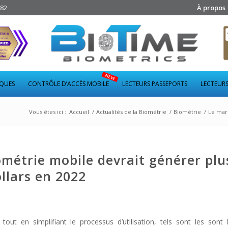
282
À propos
IQUES
CONTRÔLE D’ACCÈS MOBILE
LECTEURS PASSEPORTS
LECTEURS
Vous êtes ici :
Accueil
/
Actualités de la Biométrie
/
Biométrie
/
Le marc
ométrie mobile devrait générer plu
ollars en 2022
out en simplifiant le processus d’utilisation, tels sont les sont 