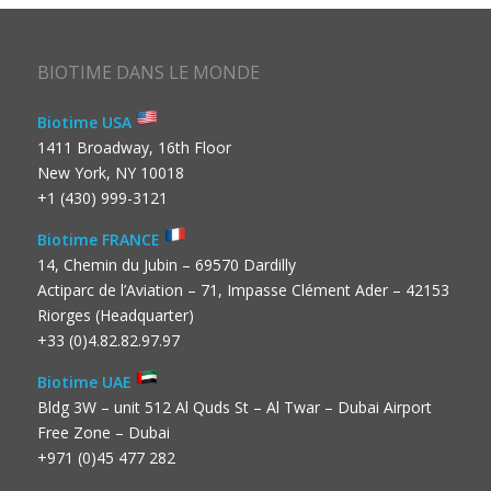
BIOTIME DANS LE MONDE
Biotime USA
1411 Broadway, 16th Floor
New York, NY 10018
+1 (430) 999-3121
Biotime FRANCE
14, Chemin du Jubin – 69570 Dardilly
Actiparc de l’Aviation – 71, Impasse Clément Ader – 42153
Riorges (Headquarter)
+33 (0)4.82.82.97.97
Biotime UAE
Bldg 3W – unit 512 Al Quds St – Al Twar – Dubai Airport
Free Zone – Dubai
+971 (0)45 477 282