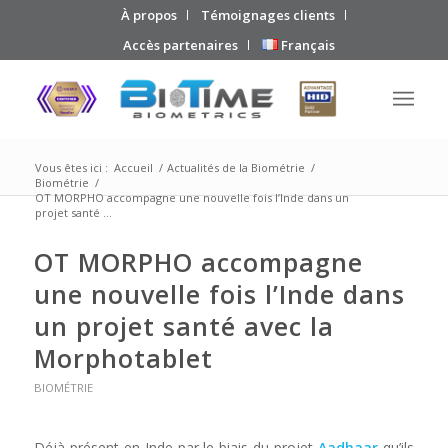
À propos
Témoignages clients
Accès partenaires
Français
Vous êtes ici :
Accueil
/
Actualités de la Biométrie
/
Biométrie
/
OT MORPHO accompagne une nouvelle fois l’Inde dans un
projet santé ...
OT MORPHO accompagne
une nouvelle fois l’Inde dans
un projet santé avec la
Morphotablet
BIOMÉTRIE
Déjà présent en Inde par le biais du projet
Aadhaar
qu’ils